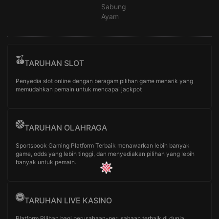
Sabung
Ayam
TARUHAN SLOT
Penyedia slot online dengan beragam pilihan game menarik yang
memudahkan pemain untuk mencapai jackpot
TARUHAN OLAHRAGA
Sportsbook Gaming Platform Terbaik menawarkan lebih banyak
game, odds yang lebih tinggi, dan menyediakan pilihan yang lebih
banyak untuk pemain.
TARUHAN LIVE KASINO
Platform Pilihan bagi perusahaan-perusahaan terbaik di dunia,