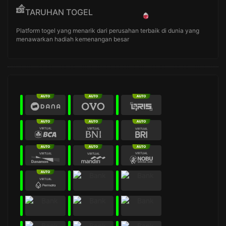
TARUHAN TOGEL
Platform togel yang menarik dari perusahan terbaik di dunia yang
menawarkan hadiah kemenangan besar