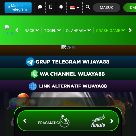
Main di
MASUK
DA
Telegram
E CASINO
RACE
TOGEL
OLAHRAGA
CRASH GAME
AR