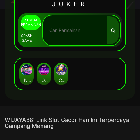
JOKER
SEMUA
PERMAINAN
CRASH
GAME
Nyan Cat
Out Run
Cash Or Crash
WIJAYA88: Link Slot Gacor Hari Ini Terpercaya
Gampang Menang