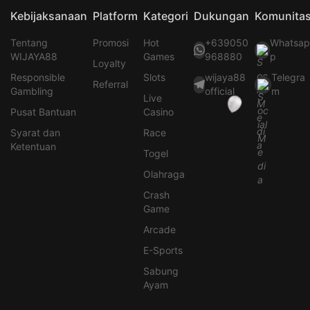
Kebijaksanaan
Platform
Kategori
Dukungan
Komunita
Tentang
Promosi
Hot
+639050
Whatsa
WIJAYA88
Games
968880
p
Loyalty
Responsible
Slots
wijaya88
Telegra
Referral
Gambling
official
m
Live
Pusat Bantuan
Casino
Syarat dan
Race
Ketentuan
Togel
Olahraga
Crash
Game
Arcade
E-Sports
Sabung
Ayam