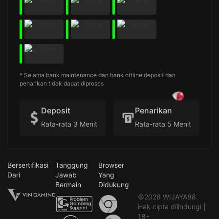
* Selama bank maintenance dan bank offline deposit dan
penarikan tidak dapat diproses
Deposit
Penarikan
Rata-rata 3 Menit
Rata-rata 5 Menit
Bersertifikasi
Tanggung
Browser
Dari
Jawab
Yang
Bermain
Didukung
©2026 WIJAYA88.
Hak cipta dilindungi |
18+