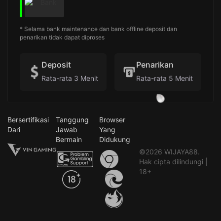
* Selama bank maintenance dan bank offline deposit dan
penarikan tidak dapat diproses
Deposit
Penarikan
Rata-rata 3 Menit
Rata-rata 5 Menit
Bersertifikasi
Tanggung
Browser
Dari
Jawab
Yang
Bermain
Didukung
©2026 WIJAYA88.
Hak cipta dilindungi |
18+