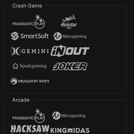
Crash Game
Arcade