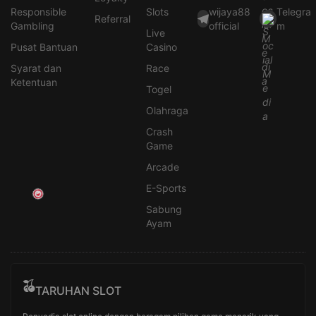
Responsible
Slots
wijaya88
Telegra
Referral
Gambling
official
m
Live
Pusat Bantuan
Casino
Syarat dan
Race
Ketentuan
Togel
Olahraga
Crash
Game
Arcade
E-Sports
Sabung
Ayam
TARUHAN SLOT