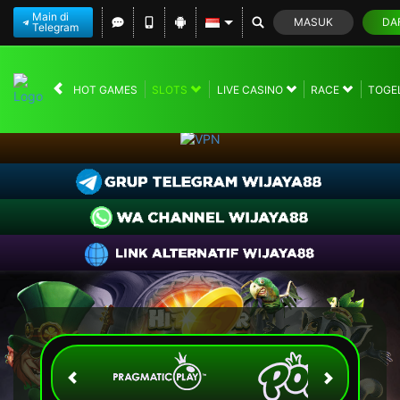
Main di
MASUK
DA
Telegram
HOT GAMES
SLOTS
LIVE CASINO
RACE
TOGE
IDR
12,670,939,