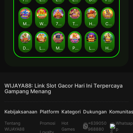
Mystic Wishes
Wealthy Frog
777 Rush
Tut's Treasure Tower
Happy Dragon
Code of Cairo
Dino Drop
Lucky Dog
Master Gems
Plushie Wins
Lucky Dice
Happy Nets
WIJAYA88: Link Slot Gacor Hari Ini Terpercaya
Gampang Menang
Kebijaksanaan
Platform
Kategori
Dukungan
Komunita
Tentang
Promosi
Hot
+639050
Whatsa
WIJAYA88
Games
968880
p
Loyalty