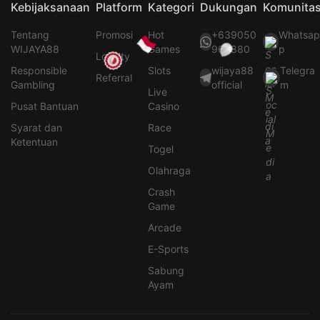
Kebijaksanaan
Platform
Kategori
Dukungan
Komunita
Tentang
Promosi
Hot
+639050
Whatsa
WIJAYA88
Games
968880
p
Loyalty
Responsible
Slots
wijaya88
Telegra
Referral
Gambling
official
m
Live
Pusat Bantuan
Casino
Syarat dan
Race
Ketentuan
Togel
Olahraga
Crash
Game
Arcade
E-Sports
Sabung
Ayam