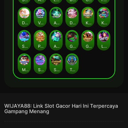
Demon Fox
Valkyrie Profile
Alien Invasion
Dance Dance Dance
Kaiju Battle
Kart Rush
Speed Runner
PANDA BLESSING
A.I
Guan Yu
Guardian of Gold
Lumina Drift
Magica Owl
Space Cat
Steampunk Heist
Temple of Horus
WIJAYA88: Link Slot Gacor Hari Ini Terpercaya
Gampang Menang