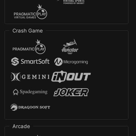
Crash Game
Arcade