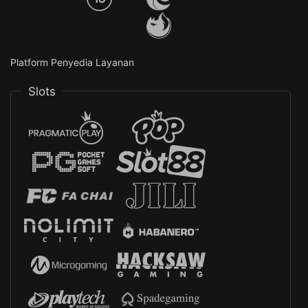
Platform Penyedia Layanan
Slots