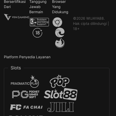
Bersertifikasi
Tanggung
Browser
Dari
Jawab
Yang
Bermain
Didukung
©2026 WIJAYA88.
Hak cipta dilindungi |
18+
Platform Penyedia Layanan
Slots