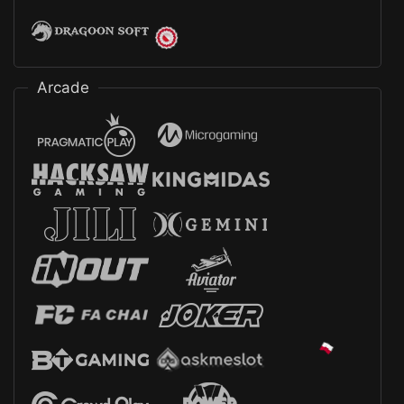
Arcade