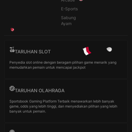
E-Sports
Sabung
Ayam
TARUHAN SLOT
Penyedia slot online dengan beragam pilihan game menarik yang
memudahkan pemain untuk mencapai jackpot
TARUHAN OLAHRAGA
Sportsbook Gaming Platform Terbaik menawarkan lebih banyak
game, odds yang lebih tinggi, dan menyediakan pilihan yang lebih
banyak untuk pemain.