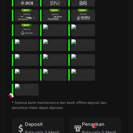
* Selama bank maintenance dan bank offline deposit dan
penarikan tidak dapat diproses
Deposit
Penarikan
Rata-rata 3 Menit
Rata-rata 5 Menit