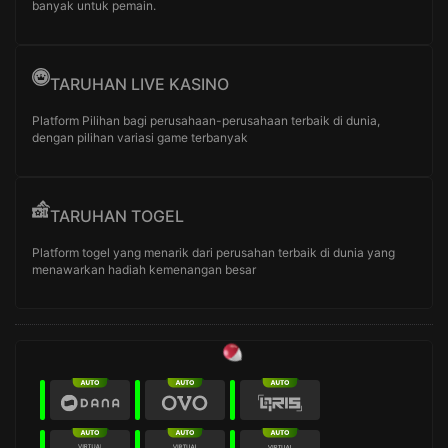
banyak untuk pemain.
TARUHAN LIVE KASINO
Platform Pilihan bagi perusahaan-perusahaan terbaik di dunia,
dengan pilihan variasi game terbanyak
TARUHAN TOGEL
Platform togel yang menarik dari perusahan terbaik di dunia yang
menawarkan hadiah kemenangan besar