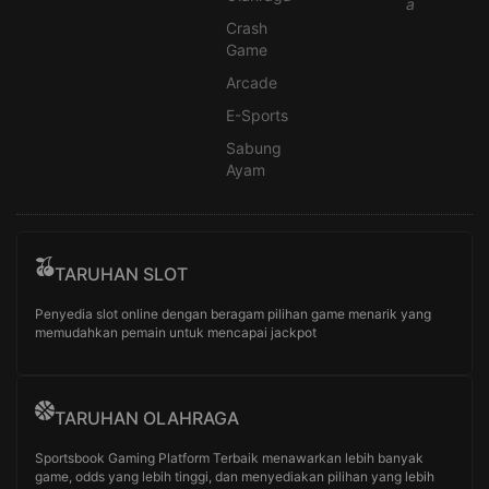
Crash
Game
Arcade
E-Sports
Sabung
Ayam
TARUHAN SLOT
Penyedia slot online dengan beragam pilihan game menarik yang
memudahkan pemain untuk mencapai jackpot
TARUHAN OLAHRAGA
Sportsbook Gaming Platform Terbaik menawarkan lebih banyak
game, odds yang lebih tinggi, dan menyediakan pilihan yang lebih