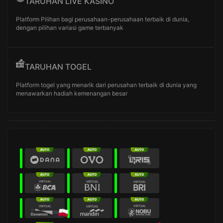
TARUHAN LIVE KASINO
Platform Pilihan bagi perusahaan-perusahaan terbaik di dunia,
dengan pilihan variasi game terbanyak
TARUHAN TOGEL
Platform togel yang menarik dari perusahan terbaik di dunia yang
menawarkan hadiah kemenangan besar