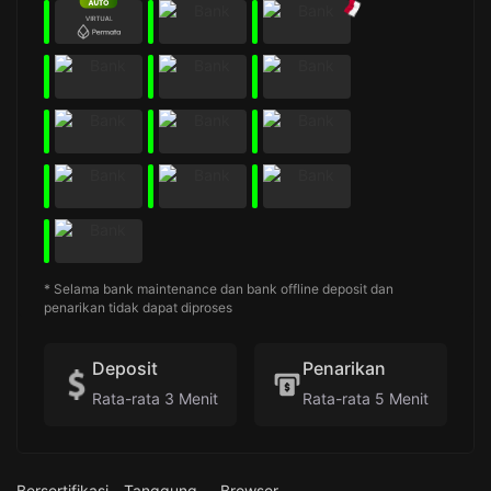
* Selama bank maintenance dan bank offline deposit dan
penarikan tidak dapat diproses
Deposit
Penarikan
Rata-rata 3 Menit
Rata-rata 5 Menit
Bersertifikasi
Tanggung
Browser