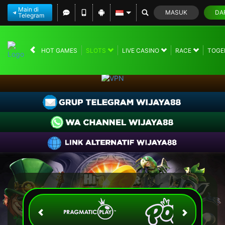
Main di
MASUK
DA
Telegram
HOT GAMES
SLOTS
LIVE CASINO
RACE
TOGE
IDR
12,688,064,