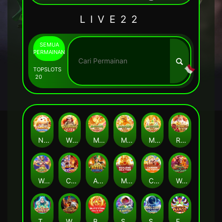
LIVE22
SEMUA
PERMAINAN
TOP
SLOTS
20
Neko Treasure
Wild Bounty Queen
Mahjong Gold: Phoenix
Mahjong Gold: Lion
Mahjong Gold: Dragon
Royale Ace
Wonders of Giza Pyramid
Clash of Olympus
Aztec Legacy
Mahjong Gold: Tiger
CaiShen Mega Fortune
Wonders of Grand Canyon
The Great Sorcery
Wonders of Colosseum
Blitz Coin: Hold & Win
Space Quest: Earth
Space Quest: Moon
Fortune Dance