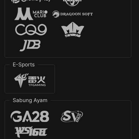
E-Sports
Sabung Ayam