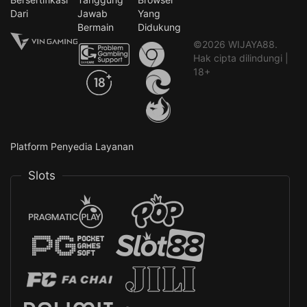
Dari
Jawab
Yang
Bermain
Didukung
©2026 WIJAYA88.
Hak cipta dilindungi |
18+
Platform Penyedia Layanan
Slots