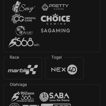
Race
Togel
Olahraga