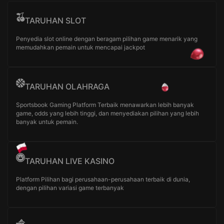
TARUHAN SLOT
Penyedia slot online dengan beragam pilihan game menarik yang
memudahkan pemain untuk mencapai jackpot
TARUHAN OLAHRAGA
Sportsbook Gaming Platform Terbaik menawarkan lebih banyak
game, odds yang lebih tinggi, dan menyediakan pilihan yang lebih
banyak untuk pemain.
TARUHAN LIVE KASINO
Platform Pilihan bagi perusahaan-perusahaan terbaik di dunia,
dengan pilihan variasi game terbanyak