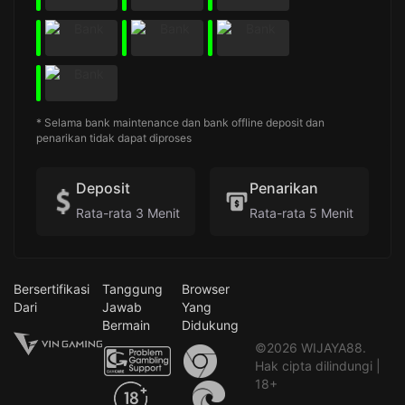
* Selama bank maintenance dan bank offline deposit dan
penarikan tidak dapat diproses
Deposit
Penarikan
Rata-rata 3 Menit
Rata-rata 5 Menit
Bersertifikasi
Tanggung
Browser
Dari
Jawab
Yang
Bermain
Didukung
©2026 WIJAYA88.
Hak cipta dilindungi |
18+