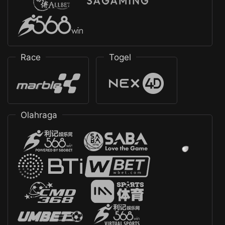
Race
Togel
Olahraga