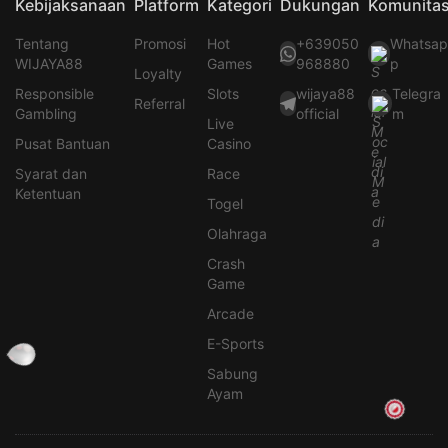
Kebijaksanaan
Platform
Kategori
Dukungan
Komunita
Tentang
Promosi
Hot
+639050
Whatsa
WIJAYA88
Games
968880
p
Loyalty
Responsible
Slots
wijaya88
Telegra
Referral
Gambling
official
m
Live
Pusat Bantuan
Casino
Syarat dan
Race
Ketentuan
Togel
Olahraga
Crash
Game
Arcade
E-Sports
Sabung
Ayam