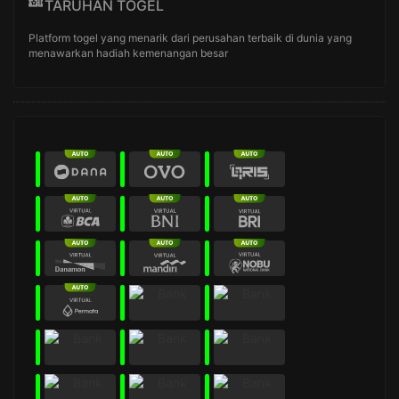
TARUHAN TOGEL
Platform togel yang menarik dari perusahan terbaik di dunia yang
menawarkan hadiah kemenangan besar