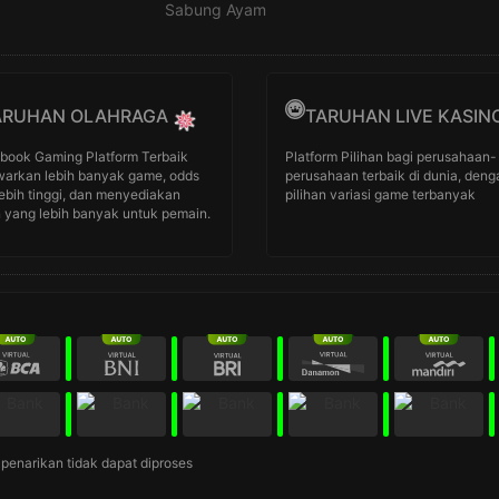
Sabung Ayam
ARUHAN OLAHRAGA
TARUHAN LIVE KASIN
book Gaming Platform Terbaik
Platform Pilihan bagi perusahaan-
arkan lebih banyak game, odds
perusahaan terbaik di dunia, deng
ebih tinggi, dan menyediakan
pilihan variasi game terbanyak
n yang lebih banyak untuk pemain.
penarikan tidak dapat diproses