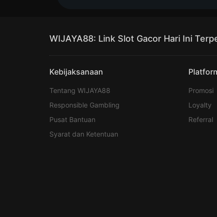
WIJAYA88: Link Slot Gacor Hari Ini Te
Kebijaksanaan
Platfor
Tentang WIJAYA88
Promosi
Responsible Gambling
Loyalty
Pusat Bantuan
Referral
Syarat dan Ketentuan