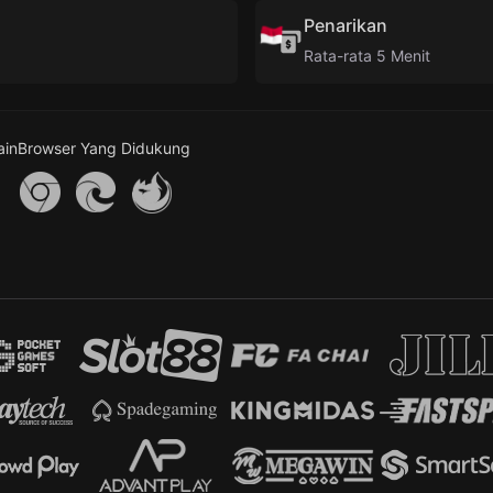
Penarikan
Rata-rata 5 Menit
ain
Browser Yang Didukung