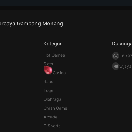
rpercaya Gampang Menang
m
Kategori
Dukung
Hot Games
+639
Slots
wijaya
Live Casino
Race
Togel
Olahraga
Crash Game
Arcade
E-Sports