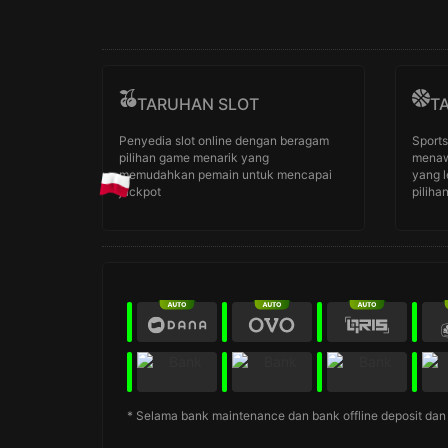
TARUHAN SLOT
T
Penyedia slot online dengan beragam
Sports
pilihan game menarik yang
menaw
memudahkan pemain untuk mencapai
yang l
jackpot
piliha
* Selama bank maintenance dan bank offline deposit dan 