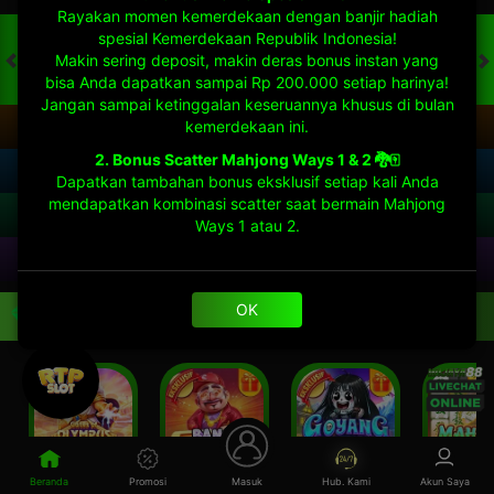
Rayakan momen kemerdekaan dengan banjir hadiah
spesial Kemerdekaan Republik Indonesia!
Makin sering deposit, makin deras bonus instan yang
bisa Anda dapatkan sampai Rp 200.000 setiap harinya!
HOT GAMES
SLOTS
LIVE CASINO
RACE
TOGEL
OL
Jangan sampai ketinggalan keseruannya khusus di bulan
kemerdekaan ini.
2. Bonus Scatter Mahjong Ways 1 & 2 🐉🀄️
Dapatkan tambahan bonus eksklusif setiap kali Anda
mendapatkan kombinasi scatter saat bermain Mahjong
Ways 1 atau 2.
OK
Game Populer
GATES OF OLYMPUS POP
BANG GACOR 1000
GOYANG GAIB
Beranda
Promosi
Masuk
Hub. Kami
Akun Saya